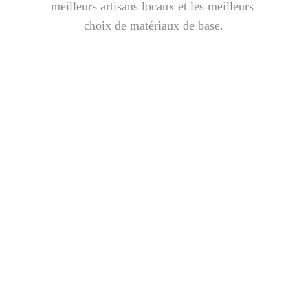
meilleurs artisans locaux et les meilleurs 
choix de matériaux de base.
Conception 
projet
Avec l’expertise de nos architectes, 
ingénieurs et techniciens, HABITECO 
transforme vos rêves en réalité. Nous 
vous accompagnons à chaque étape de 