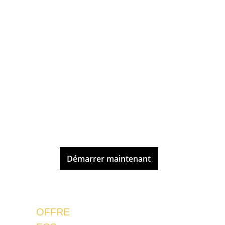
équipe hautement qualifiée et 
expérimentée, HABITECO reste à vos 
côtés pour concrétiser vos projets et 
bâtir un avenir durable.
HABITECO 127: L’excellence en 
construction écologique, au service 
de votre vision.
Démarrer maintenant
OFFRE 