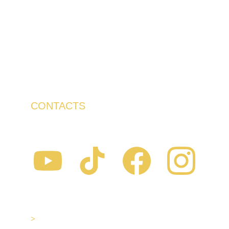
à la question de la construction éco-
responsable qui conjugue une 
performance écologique et une 
viabilité économique notamment 
dans les pays en voie de 
développement comme le Sénégal..
CONTACTS
Suivez-nous
Thiès, Sénégal
>
Nous écrire maintenant