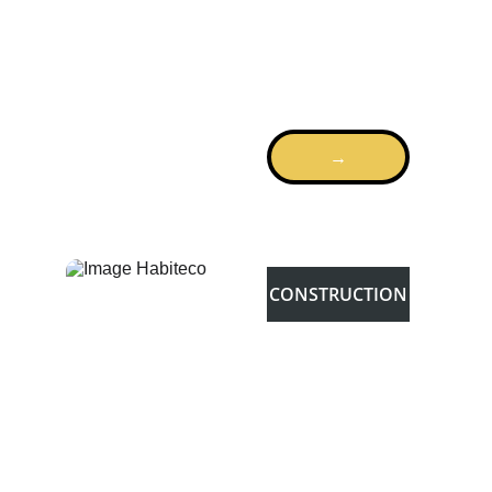
Centre Réussir Au 
Sénégal
→
GIZ THIES
CONSTRUCTION