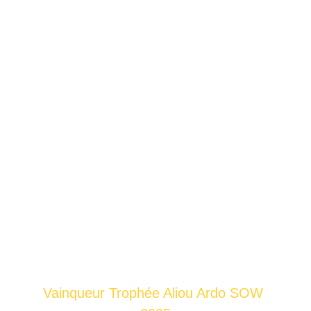
HABITEC
O
Nous construisons vos projets avec 
passion
Vainqueur Trophée Aliou Ardo SOW 